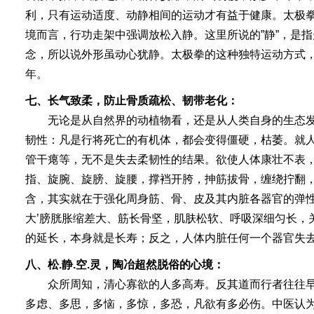
利，只有运动适度、动静相间的运动才有益于健康。太极
境而言，行功走架中强调放松入静。这里所说的”静”，是
念，所以说外形虽动心犹静。太极拳的这种独特运动方式
年。
七、长气致柔，防止骨质疏松、韧带老化：
无论是从自然界的动植物看，还是从人类自身的生态发
韧性：凡是行将死亡的有机体，都会变得僵硬，枯萎。就
管干瘪等，无不是失去柔韧性的结果。欲使人体康壮不表
指、旋腕、旋膀、旋腰，撑裆开胯，抻筋拔骨，缠绕拧翻
含，其实就在于强化周身筋、骨、皮及其内脏各器官的弹
大’膀胱胀缩差大、筋长骨坚，肌肤松软、呼吸深细匀长，
的延长，本身就是长寿；反之，人体内脏任何一个器官失
八、松.静.空.灵，陶冶超然脱俗的心境：
众所周知，清心寡欲的人多高寿。反其道而行者往往早
多虑、多思，多恼，多惊，多恐，凡欲有多必伤。中医认