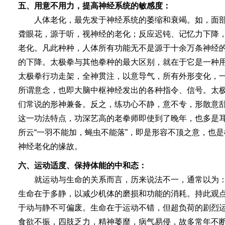
五、用意不用力，提高神经系统的敏感度：
人体老化，最先发于神经系统的萎缩和衰竭。如，面部
聋眼花，源于听，视神经的老化；反应迟钝、记忆力下降
老化。凡此种种，人体所有功能无不是源于十余万条神经
的下降。太极拳与其他拳种的最大区别，就在于它是一种
太极拳行功走架，全神贯注，以意导气，所有外形变化，
所谓意念，也即大脑中枢神经发出的各种指令、信号。太
们常说的形神兼备。反之，练功心不静，意不专，形散意
这一功法特点，功深艺高的老拳师即使到了晚年，也多是
所云“一羽不能加，蝇虫不能落”，即是形容不顶之意，也
神经老化的缘故。
六、运动适度、保持体能的中和态：
就运动与生命的关系而言，历来说法不一，通常以为：
生命在于多静，以减少机体的磨损和功能的消耗。持此观
于动与静不可偏废。生命在于运动不错，但超负荷的剧烈
食欲不振，四肢乏力，精神萎靡，病气易侵，故多常年不