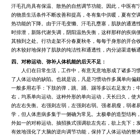
汗毛孔尚具有保温、散热的自然调节功能。因此，中医有“
的物质生活条件不断改善和提高，冬有集中供暖，夏有空
热功能的下降。由于汗毛变懒、汗毛孔壅塞，肌肤的通透
时排泄，新陈代谢失调，阴阳温热失衡，这样那样的疾病
其独到之处。行功走架不分春夏秋冬，每每于身形的开合
的木较好地保持了肌肤的纯洁性和通透性，内分泌渠道畅
四、对称运动、弥补人体机能的后天不足：
人们在日常生活，工作中，有意无意地形成了诸多习惯
了人体运动的缺陷。也就是说，凡是习惯动作多属单向偏
一般多用右手：下肢的弹，跳、踊、踢等多以右足发力；
右，均系单向运动。这种外形的单向运动，天长曰久，使
的左右失衡。右强则左弱，左强则右弱。强者易瘦，弱者易
学，但人体患病多集于一侧确为常见。太极拳的造型结构，
外如一的对称运动。抽招换式强调欲左先右，欲上先下；
有效地强化了大脑的逆向调节功能，保持了人体运动的整