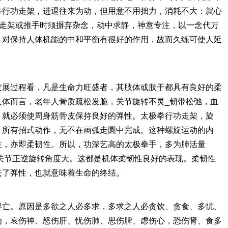
拳行功走架，进退往来为动，但用意不用拙力，消耗不大：就心
指走架或推手时须摒弃杂念，动中求静，神意专注，以一念代万
，对保持人体机能的中和平衡有很好的作用，故而久练可使人延
展过程看，凡是生命力旺盛者，其肢体或肢干都具有良好的柔
人体而言，老年人骨质疏松发脆，关节旋转不灵_韧带松弛，血
，就必须使周身筋骨皮保持良好的弹性。太极拳行功走架，旋
，所有招式动作，无不在画弧走圆中完成。这种螺旋运动的内
性，亦即柔韧性。所以，功深艺高的太极拳手，多为肺活量
关节正逆旋转角度大。这都是机体柔韧性良好的表现。柔韧性
去了弹性，也就意味着生命的终结。
亡。原因是多欲之人必多求，多求之人必贪饮、贪食、多忧、
为，哀伤神、怒伤肝、忧伤肺、思伤脾、虑伤心，恐伤肾、食多