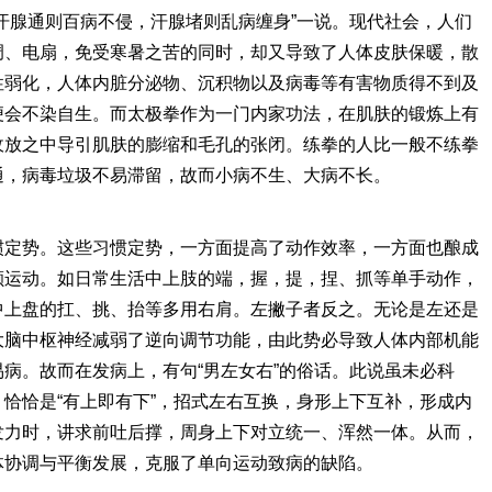
汗腺通则百病不侵，汗腺堵则乱病缠身”一说。现代社会，人们
调、电扇，免受寒暑之苦的同时，却又导致了人体皮肤保暖，散
性弱化，人体内脏分泌物、沉积物以及病毒等有害物质得不到及
便会不染自生。而太极拳作为一门内家功法，在肌肤的锻炼上有
收放之中导引肌肤的膨缩和毛孔的张闭。练拳的人比一般不练拳
通，病毒垃圾不易滞留，故而小病不生、大病不长。
定势。这些习惯定势，一方面提高了动作效率，一方面也酿成
颇运动。如日常生活中上肢的端，握，提，捏、抓等单手动作，
中上盘的扛、挑、抬等多用右肩。左撇子者反之。无论是左还是
大脑中枢神经减弱了逆向调节功能，由此势必导致人体内部机能
病。故而在发病上，有句“男左女右”的俗话。此说虽未必科
恰恰是“有上即有下”，招式左右互换，身形上下互补，形成内
发力时，讲求前吐后撑，周身上下对立统一、浑然一体。从而，
体协调与平衡发展，克服了单向运动致病的缺陷。