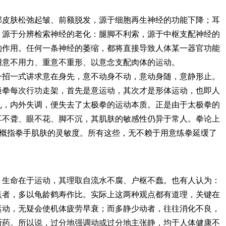
皮肤松弛起皱、前额脱发，源于细胞再生神经的功能下降；耳
，源于分辨检索神经的老化：腿脚不利索，源于中枢支配神经的
的作用。任何一条神经的萎缩，都将直接导致人体某一器官功能
用意不用力、重意不重形、以意念支配肉体的运动。
一招一式讲求意在身先，意不动身不动，意动身随，意静形止。
极拳每次行功走架，首先是意运动，其次才是形体运动，也即人
乱，内外失调，便失去了太极拳的运动本质。正是由于太极拳的
耳不聋、眼不花、脚不沉，其肌肤的敏感性仍异于常人。拳论上
是概指拳手肌肤的灵敏度。所有这些，无不赖于用意练拳延缓了
生命在于运动，其理取自流水不腐、户枢不蠢。也有人认为：
点者，多以龟龄鹤寿作比。实际上这两种观点都有道理，关键在
运动，无疑会使机体疲劳早衰；而多静少动者，往往消化不良，
断药。所以说，过分地强调动或过分地主张静，均于人体健康不