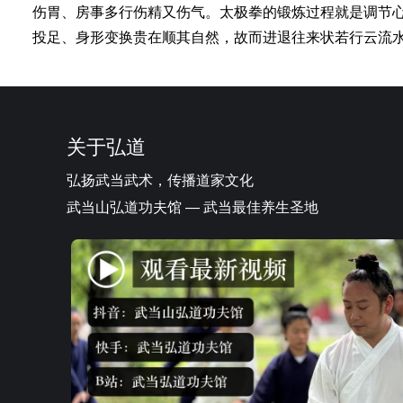
伤胃、房事多行伤精又伤气。太极拳的锻炼过程就是调节
投足、身形变换贵在顺其自然，故而进退往来状若行云流
关于弘道
弘扬武当武术，传播道家文化
武当山弘道功夫馆 — 武当最佳养生圣地