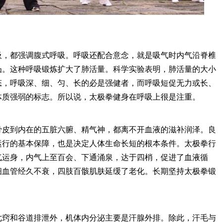
，都强调腹式呼吸。呼吸还配合意念，就是吸气时内气沿脊椎
凸。这种呼吸锻炼扩大了肺活量。科学实验表明，肺活量的大小
态，呼吸深、细、匀、长的必是强健者，而呼吸短促无力或长、
体质强弱的标志。所以说，太极拳健身在呼吸上很是注重。
皮到内在的五脏六腑、精气神，都离不开血液的滋补润泽。良
运行的基本保障，也是决定人体生命长短的根本条件。太极拳行
气运身，内气上至百会、下通涌泉，达于四梢，促进了血液循
细血管经久不衰，四肢百骸肌肤延缓了老化。长期坚持太极拳锻
窍和谷道排泄外，机体内分泌主要是汗腺外排。除此，汗毛与