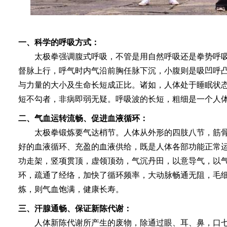
一、科学的呼吸方式：
太极拳强调腹式呼吸，不管是用自然呼吸还是拳势呼吸
督脉上行，呼气时内气沿前胸任脉下沉，小腹则是吸凹呼
与力量的大小及生命长短成正比。诸如，人体处于睡眠状
短不勾者，非病即弱无疑。呼吸波的长短，粗细是一个人
二、气血运转流畅、促进血液循环：
太极拳锻炼要气达梢节。人体从外形的四肢八节，筋骨
好的血液循环、充盈的血液供给，既是人体各部功能正常
功走架，竖项贯顶，虚领顶劲，气沉丹田，以意导气，以
环，疏通了经络，加快了循环频率，大动脉畅通无阻，毛
炼，则气血饱满，健康长寿。
三、汗腺通畅、保证新陈代谢：
人体新陈代谢所产生的废物，除通过眼、耳、鼻，口七