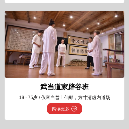
武当道家辟谷班
18 - 75岁 / 仪容白皙上仙郎，方寸清虚内道场
阅读更多