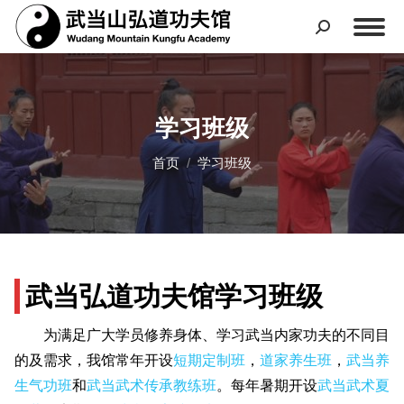
学习班级
您在这里：
首页
学习班级
武当弘道功夫馆学习班级
为满足广大学员修养身体、学习武当内家功夫的不同目
的及需求，我馆常年开设
短期定制班
，
道家养生班
，
武当养
生气功班
和
武当武术传承教练班
。每年暑期开设
武当武术夏