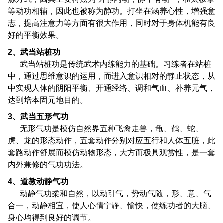
等动功相辅，因此也被称为静功。打坐在涵养心性，增强意
志，提高注意力等方面有很大作用，同时对于身体机能有良
好的平衡效果。
2、武当站桩功
武当站桩功是传统武术内练能力的基础。习练者在站桩
中，通过思维意识的运用，而进入意识相对的静止状态，从
中实现人体的阴阳平衡、开通经络、调和气血、补养元气，
达到培本固元地目的。
3、武当五形气功
无形气功是模仿自然界五种飞禽走兽，龟、鹤、蛇、
虎、龙的形态动作，五套动作分别对应五行和人体五脏，此
套路动作舒展而模仿动物形态，大方而极具观赏性，是一套
内外兼修的气功功法。
4、道教动静气功
动静气功柔和自然，以动引气，势动气随，形、意、气
合一，动静相宜，使人心情宁静、愉快，使练功者的大脑、
身心均得到良好的调节。