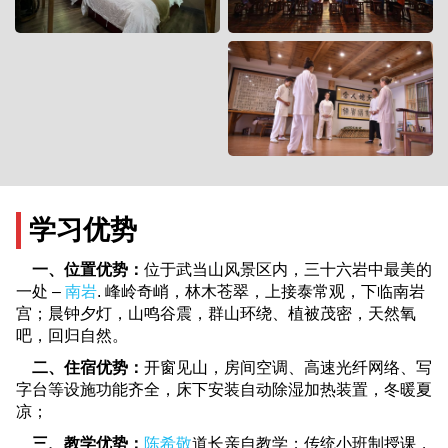
学习优势
一、位置优势：
位于武当山风景区内，三十六岩中最美的
一处 –
南岩
. 峰岭奇峭，林木苍翠，上接泰常观，下临南岩
宫；晨钟夕灯，山鸣谷震，群山环绕、植被茂密，天然氧
吧，回归自然。
二、住宿优势：
开窗见山，房间空调、高速光纤网络、写
字台等设施功能齐全，床下安装自动除湿加热装置，冬暖夏
凉；
三、教学优势：
陈希敬
道长亲自教学；传统小班制授课，