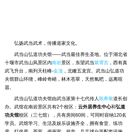
弘扬武当武术，传播道家文化。
武当山弘道功夫馆——武当最佳养生圣地。位于湖北省
十堰市武当山风景区内
南岩
景区，东望武当
紫霄宫
，西有真
武飞升台，南列天柱峰-
金顶
，北瞰五龙宫。武当山弘道功
夫馆群山环绕，峰岭奇峭，林木苍翠，天然氧吧，远离喧
嚣。
武当山弘道功夫馆由武当派第十七代传人
陈希敬
道长创
办。武馆在南岩景区共有2个校区：
云外居养生中心
和
弘道
功夫馆
校区（三七馆），共有房间60间，可同时容纳120名
学员。武馆学习、生活及娱乐设施齐全，拥有食堂、练功
房、打坐房、茶室、书画室、超市、乒乓球台等配套设施。