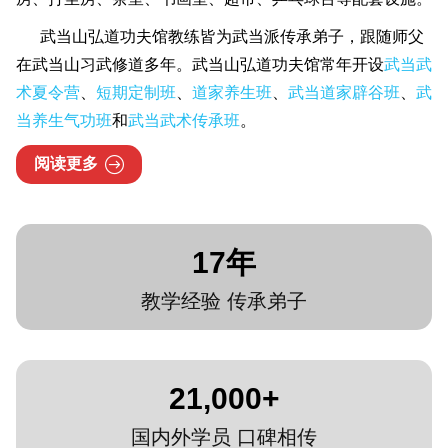
武当山弘道功夫馆教练皆为武当派传承弟子，跟随师父
在武当山习武修道多年。武当山弘道功夫馆常年开设
武当武
术夏令营
、
短期定制班
、
道家养生班
、
武当道家辟谷班
、
武
当养生气功班
和
武当武术传承班
。
阅读更多
17
年
教学经验 传承弟子
21,000
+
国内外学员 口碑相传